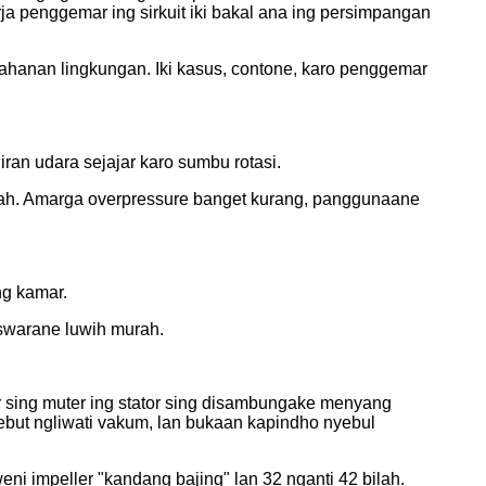
rja penggemar ing sirkuit iki bakal ana ing persimpangan
hanan lingkungan. Iki kasus, contone, karo penggemar
iran udara sejajar karo sumbu rotasi.
mbah. Amarga overpressure banget kurang, panggunaane
ng kamar.
 swarane luwih murah.
r sing muter ing stator sing disambungake menyang
ebut ngliwati vakum, lan bukaan kapindho nyebul
eni impeller "kandang bajing" lan 32 nganti 42 bilah.