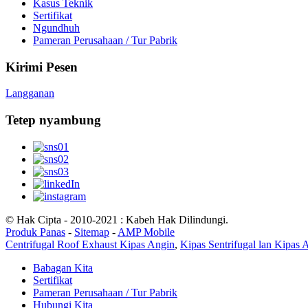
Kasus Teknik
Sertifikat
Ngundhuh
Pameran Perusahaan / Tur Pabrik
Kirimi Pesen
Langganan
Tetep nyambung
© Hak Cipta - 2010-2021 : Kabeh Hak Dilindungi.
Produk Panas
-
Sitemap
-
AMP Mobile
Centrifugal Roof Exhaust Kipas Angin
,
Kipas Sentrifugal lan Kipas 
Babagan Kita
Sertifikat
Pameran Perusahaan / Tur Pabrik
Hubungi Kita