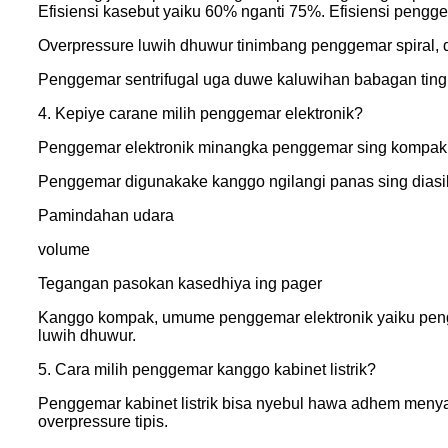
Efisiensi kasebut yaiku 60% nganti 75%. Efisiensi pengg
Overpressure luwih dhuwur tinimbang penggemar spiral, d
Penggemar sentrifugal uga duwe kaluwihan babagan tingk
4. Kepiye carane milih penggemar elektronik?
Penggemar elektronik minangka penggemar sing kompak l
Penggemar digunakake kanggo ngilangi panas sing diasilak
Pamindahan udara
volume
Tegangan pasokan kasedhiya ing pager
Kanggo kompak, umume penggemar elektronik yaiku penggem
luwih dhuwur.
5. Cara milih penggemar kanggo kabinet listrik?
Penggemar kabinet listrik bisa nyebul hawa adhem menya
overpressure tipis.