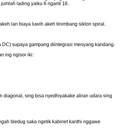
jumlah lading yaiku 6 nganti 16.
h lan biaya luwih akeh tinimbang siklon spiral.
wa DC) supaya gampang diintegrasi menyang kandang.
 ing ngisor iki:
diagonal, sing bisa nyedhiyakake aliran udara sing
egah bledug saka ngetik kabinet kanthi nggawe