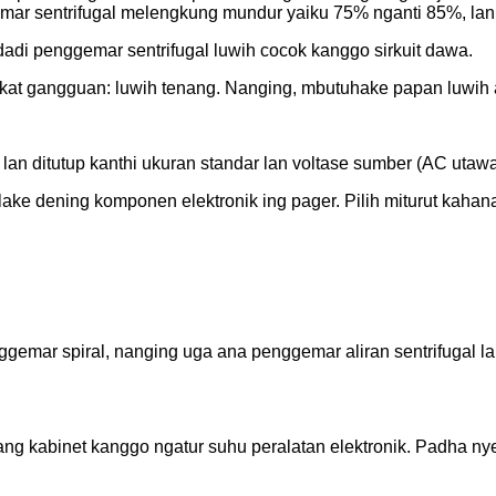
emar sentrifugal melengkung mundur yaiku 75% nganti 85%, lan 
adi penggemar sentrifugal luwih cocok kanggo sirkuit dawa.
at gangguan: luwih tenang. Nanging, mbutuhake papan luwih ake
an ditutup kanthi ukuran standar lan voltase sumber (AC uta
e dening komponen elektronik ing pager. Pilih miturut kahanan
ar spiral, nanging uga ana penggemar aliran sentrifugal lan 
ng kabinet kanggo ngatur suhu peralatan elektronik. Padha ny