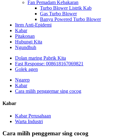
Fan Pemadam Kebakaran
Turbo Blower Listrik Kab
Gas Turbo Blower
Banyu Powered Turbo Blower
Item Anti-Epidemi
Kabar
Pitakonan
Hubungi Kita
Ngundhuh
Dolan maring Pabrik Kita
Fast Response: 008618167069821
Golek agen
Ngarep
Kabar
Cara milih penggemar sing cocog
Kabar
Kabar Perusahaan
Warta Industri
Cara milih penggemar sing cocog