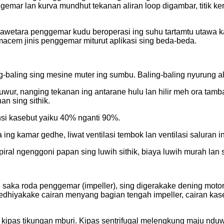
nggemar lan kurva mundhut tekanan aliran loop digambar, titik ke
wetara penggemar kudu beroperasi ing suhu tartamtu utawa ka
macem jinis penggemar miturut aplikasi sing beda-beda.
ng-baling sing mesine muter ing sumbu. Baling-baling nyurung al
huwur, nanging tekanan ing antarane hulu lan hilir meh ora ta
an sing sithik.
nsi kasebut yaiku 40% nganti 90%.
ng kamar gedhe, liwat ventilasi tembok lan ventilasi saluran i
ral ngenggoni papan sing luwih sithik, biaya luwih murah lan
 saka roda penggemar (impeller), sing digerakake dening moto
edhiyakake cairan menyang bagian tengah impeller, cairan kas
an kipas tikungan mburi. Kipas sentrifugal melengkung maju nduw