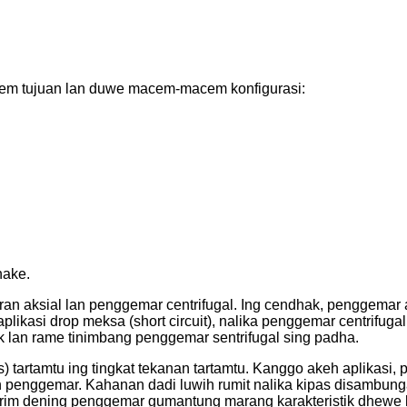
em tujuan lan duwe macem-macem konfigurasi:
hake.
an aksial lan penggemar centrifugal. Ing cendhak, penggemar a
kasi drop meksa (short circuit), nalika penggemar centrifugal
 lan rame tinimbang penggemar sentrifugal sing padha.
artamtu ing tingkat tekanan tartamtu. Kanggo akeh aplikasi, pil
penggemar. Kahanan dadi luwih rumit nalika kipas disambungak
ikirim dening penggemar gumantung marang karakteristik dhewe 