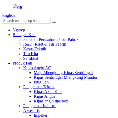
English
Ngarep
Babagan Kita
Pameran Perusahaan / Tur Pabrik
R&D (Riset & Tur Pabrik)
Kasus Teknik
Tim Kita
Sertifikat
Produk Fan
Kipas Angin AC
Maju Mlengkung Kipas Sentrifugal
Kipas Sentrifugal Mlengkung Mundur
Plug Fan
Penggemar Teknik
Kipas Axial Kab
Kipas Angin
Kipas angin tipe box
Penggemar Industri
Aksesoris
Impeller