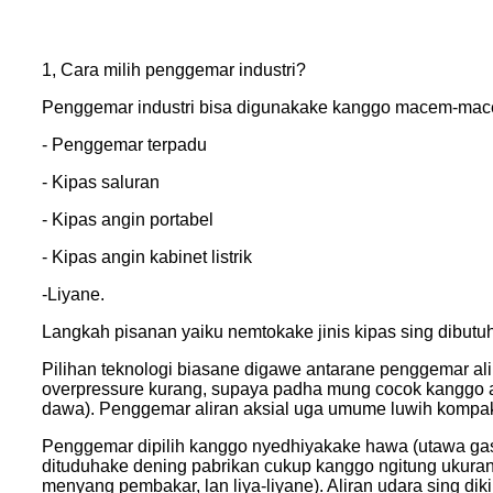
1, Cara milih penggemar industri?
Penggemar industri bisa digunakake kanggo macem-mac
- Penggemar terpadu
- Kipas saluran
- Kipas angin portabel
- Kipas angin kabinet listrik
-Liyane.
Langkah pisanan yaiku nemtokake jinis kipas sing dibutu
Pilihan teknologi biasane digawe antarane penggemar alir
overpressure kurang, supaya padha mung cocok kanggo apli
dawa). Penggemar aliran aksial uga umume luwih kompak
Penggemar dipilih kanggo nyedhiyakake hawa (utawa gas) t
dituduhake dening pabrikan cukup kanggo ngitung ukuran 
menyang pembakar, lan liya-liyane). Aliran udara sing d