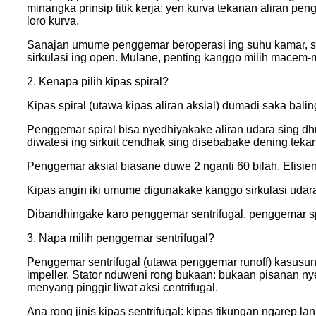
minangka prinsip titik kerja: yen kurva tekanan aliran pe
loro kurva.
Sanajan umume penggemar beroperasi ing suhu kamar, sa
sirkulasi ing open. Mulane, penting kanggo milih macem-
2. Kenapa pilih kipas spiral?
Kipas spiral (utawa kipas aliran aksial) dumadi saka bali
Penggemar spiral bisa nyedhiyakake aliran udara sing d
diwatesi ing sirkuit cendhak sing disebabake dening tekan
Penggemar aksial biasane duwe 2 nganti 60 bilah. Efisie
Kipas angin iki umume digunakake kanggo sirkulasi udara i
Dibandhingake karo penggemar sentrifugal, penggemar spi
3. Napa milih penggemar sentrifugal?
Penggemar sentrifugal (utawa penggemar runoff) kasusun
impeller. Stator nduweni rong bukaan: bukaan pisanan ny
menyang pinggir liwat aksi centrifugal.
Ana rong jinis kipas sentrifugal: kipas tikungan ngarep l