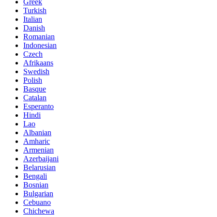
Greek
Turkish
Italian
Danish
Romanian
Indonesian
Czech
Afrikaans
Swedish
Polish
Basque
Catalan
Esperanto
Hindi
Lao
Albanian
Amharic
Armenian
Azerbaijani
Belarusian
Bengali
Bosnian
Bulgarian
Cebuano
Chichewa