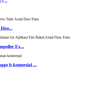
e ...
Dire...
peller Ex...
ggo b komersial ...