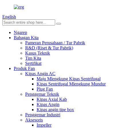
English
Ngarep
Babagan Kita
Pameran Perusahaan / Tur Pabrik
R&D (Riset & Tur Pabrik)
Kasus Teknik
Tim Kita
Sertifikat
Produk Fan
Kipas Angin AC
Maju Mlengkung Kipas Sentrifugal
Kipas Sentrifugal Mlengkung Mundur
Plug Fan
Penggemar Teknik
Kipas Axial Kab
Kipas Angin
Kipas angin tipe box
Penggemar Industri
Aksesoris
Impeller