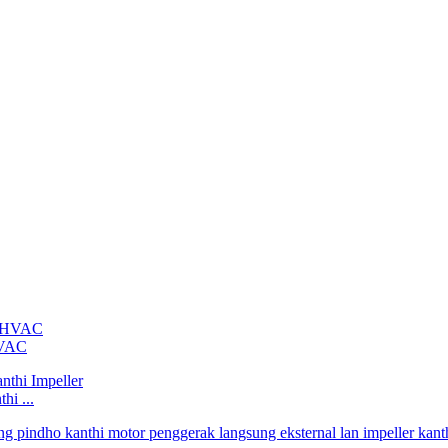
HVAC
hi ...