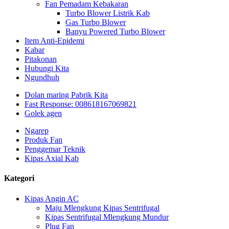
Fan Pemadam Kebakaran
Turbo Blower Listrik Kab
Gas Turbo Blower
Banyu Powered Turbo Blower
Item Anti-Epidemi
Kabar
Pitakonan
Hubungi Kita
Ngundhuh
Dolan maring Pabrik Kita
Fast Response: 008618167069821
Golek agen
Ngarep
Produk Fan
Penggemar Teknik
Kipas Axial Kab
Kategori
Kipas Angin AC
Maju Mlengkung Kipas Sentrifugal
Kipas Sentrifugal Mlengkung Mundur
Plug Fan