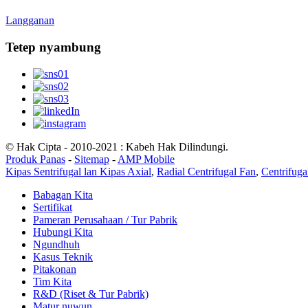
Langganan
Tetep nyambung
© Hak Cipta - 2010-2021 : Kabeh Hak Dilindungi.
Produk Panas
-
Sitemap
-
AMP Mobile
Kipas Sentrifugal lan Kipas Axial
,
Radial Centrifugal Fan
,
Centrifug
Babagan Kita
Sertifikat
Pameran Perusahaan / Tur Pabrik
Hubungi Kita
Ngundhuh
Kasus Teknik
Pitakonan
Tim Kita
R&D (Riset & Tur Pabrik)
Matur nuwun