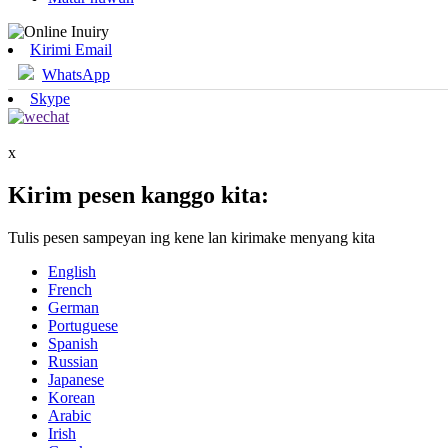
Kirimi Email
WhatsApp
Skype
x
Kirim pesen kanggo kita:
Tulis pesen sampeyan ing kene lan kirimake menyang kita
English
French
German
Portuguese
Spanish
Russian
Japanese
Korean
Arabic
Irish